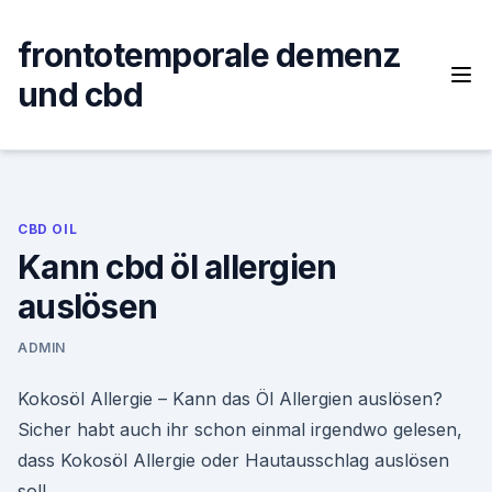
Skip
to
frontotemporale demenz
content
und cbd
CBD OIL
Kann cbd öl allergien
auslösen
ADMIN
Kokosöl Allergie – Kann das Öl Allergien auslösen?
Sicher habt auch ihr schon einmal irgendwo gelesen,
dass Kokosöl Allergie oder Hautausschlag auslösen
soll.