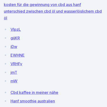
kosten für die gewinnung von cbd aus hanf
unterschied zwischen cbd öl und wasserlöslichem cbd
öl
VIpzL
gijKR
iDw
EWHNE
VRHFv
jmT
mW
Cbd kaffee in meiner nähe
Hanf smoothie australien