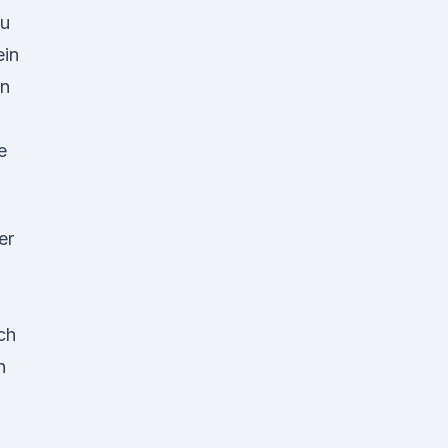
au
ein
on
e
er
ch
n