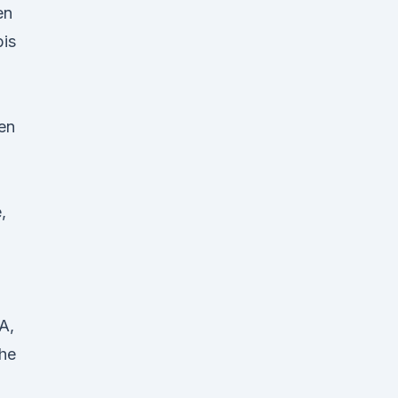
en
is
en
,
A,
he