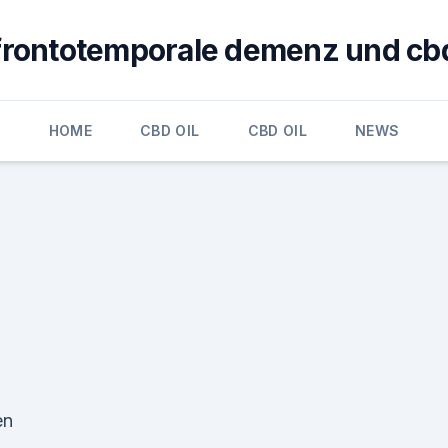
frontotemporale demenz und cb
HOME
CBD OIL
CBD OIL
NEWS
en