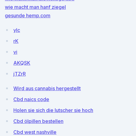
wie macht man hanf ziegel
gesunde hemp.com
yIc
rK
vi
AKQSK
jTZrR
Wird aus cannabis hergestellt
Cbd naics code
Holen sie sich die lutscher sie hoch
Cbd ölpillen bestellen
Cbd west nashville