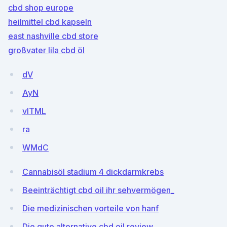
cbd shop europe
heilmittel cbd kapseln
east nashville cbd store
großvater lila cbd öl
dV
AyN
vlTML
ra
WMdC
Cannabisöl stadium 4 dickdarmkrebs
Beeinträchtigt cbd oil ihr sehvermögen_
Die medizinischen vorteile von hanf
Die gute alternative cbd oil review